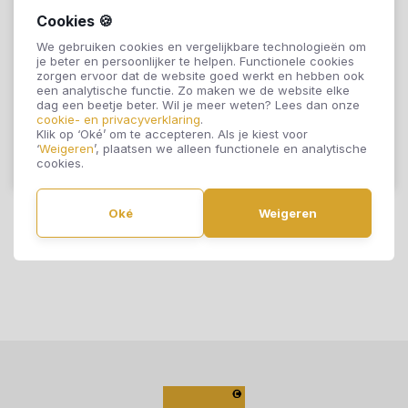
Cookies 🍪
Otium at Home Silk
Otium at Home Silk
We gebruiken cookies en vergelijkbare technologieën om
Off White 04697
Silver 04696
je beter en persoonlijker te helpen. Functionele cookies
zorgen ervoor dat de website goed werkt en hebben ook
een analytische functie. Zo maken we de website elke
€32,95
€32,95
dag een beetje beter. Wil je meer weten? Lees dan onze
cookie- en privacyverklaring
.
Klik op ‘Oké’ om te accepteren. Als je kiest voor
‘
Weigeren
’, plaatsen we alleen functionele en analytische
cookies.
Offerte aanvragen
Offerte aanvragen
Oké
Weigeren