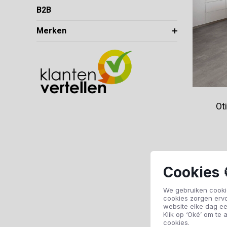
B2B
Merken
Ot
Cookies 
We gebruiken cookie
cookies zorgen erv
website elke dag ee
Klik op ‘Oké’ om te a
cookies.