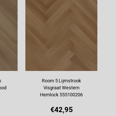
k
Room 5 Lijmstrook
ood
Visgraat Western
Hemlock 555100206
€42,95