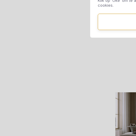
Klik op ‘Oké’ om te a
cookies.
Re