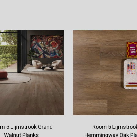
Offerte aanvragen
Offerte aanvragen
m 5 Lijmstrook Grand
Room 5 Lijmstroo
Walnut Planks
Hemmingway Oak Pl