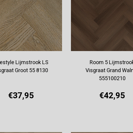
festyle Lijmstrook LS
Room 5 Lijmstroo
sgraat Groot 55 8130
Visgraat Grand Wal
555100210
€37,95
€42,95
Offerte aanvragen
Offerte aanvragen