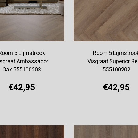
Room 5 Lijmstrook
Room 5 Lijmstroo
isgraat Ambassador
Visgraat Superior Be
Oak 555100203
555100202
€42,95
€42,95
Offerte aanvragen
Offerte aanvragen