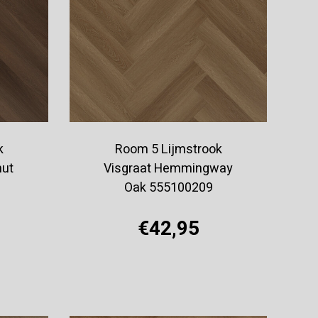
k
Room 5 Lijmstrook
nut
Visgraat Hemmingway
Oak 555100209
€42,95
Offerte aanvragen