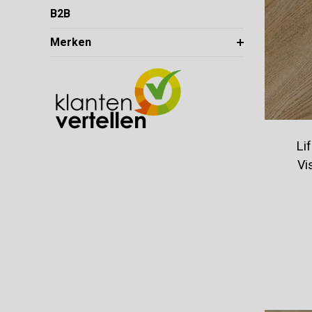
B2B
Merken
Li
Vi