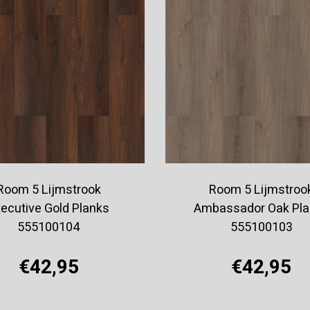
Room 5 Lijmstrook
Room 5 Lijmstroo
ecutive Gold Planks
Ambassador Oak Pla
555100104
555100103
€42,95
€42,95