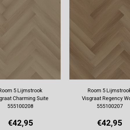
Room 5 Lijmstrook
Room 5 Lijmstroo
graat Charming Suite
Visgraat Regency W
555100208
555100207
€42,95
€42,95