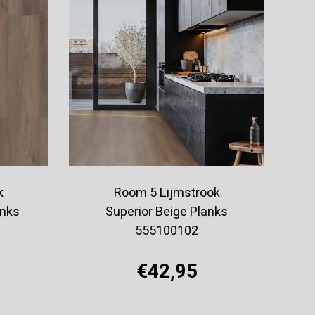
k
Room 5 Lijmstrook
nks
Superior Beige Planks
555100102
€42,95