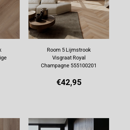
k
Room 5 Lijmstrook
ige
Visgraat Royal
Champagne 555100201
€42,95
Offerte aanvragen