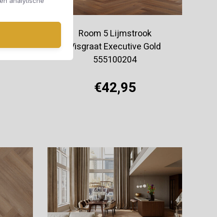
 en analytische
k
Room 5 Lijmstrook
anks
Visgraat Executive Gold
555100204
€42,95
Offerte aanvragen