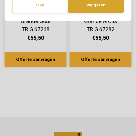
Oké
Weigeren
TreeFloor Click
TreeFloor Click
Grande Gobi
Grande Arctis
TR.G.67268
TR.G.67282
€55,50
€55,50
Offerte aanvragen
Offerte aanvragen