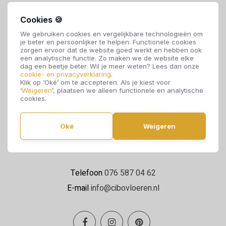
Cookies 🍪
We gebruiken cookies en vergelijkbare technologieën om
je beter en persoonlijker te helpen. Functionele cookies
zorgen ervoor dat de website goed werkt en hebben ook
een analytische functie. Zo maken we de website elke
dag een beetje beter. Wil je meer weten? Lees dan onze
cookie- en privacyverklaring
.
Cibo Vloeren
Klik op ‘Oké’ om te accepteren. Als je kiest voor
‘
Weigeren
’, plaatsen we alleen functionele en analytische
Van de Reijtstraat 5
cookies.
4814 NE Breda
Oké
Weigeren
Maandag t/m zaterdag 09:00 - 17:00
Telefoon
076 587 04 62
E-mail
info@cibovloeren.nl