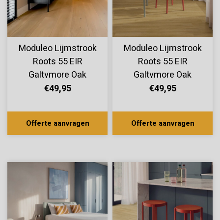
Moduleo Lijmstrook
Moduleo Lijmstrook
Roots 55 EIR
Roots 55 EIR
Galtymore Oak
Galtymore Oak
86871
86346
€49,95
€49,95
Offerte aanvragen
Offerte aanvragen