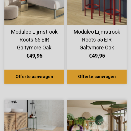
Moduleo Lijmstrook
Moduleo Lijmstrook
Roots 55 EIR
Roots 55 EIR
Galtymore Oak
Galtymore Oak
86230
86215
€49,95
€49,95
Offerte aanvragen
Offerte aanvragen