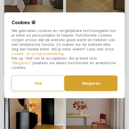
Cookies 🍪
Moduleo Lijmstrook
Moduleo Lijmstrook
We gebruiken cookies en vergelijkbare technologieën om
Roots 55 EIR
Roots 55 EIR
je beter en persoonlijker te helpen. Functionele cookies
Galway Oak 87231
Galtymore Oak
zorgen ervoor dat de website goed werkt en hebben ook
een analytische functie. Zo maken we de website elke
86879
€49,95
€49,95
dag een beetje beter. Wil je meer weten? Lees dan onze
cookie- en privacyverklaring
.
Klik op ‘Oké’ om te accepteren. Als je kiest voor
‘
Weigeren
’, plaatsen we alleen functionele en analytische
cookies.
Offerte aanvragen
Offerte aanvragen
Oké
Weigeren