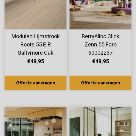
Moduleo Lijmstrook
BerryAlloc Click
Roots 55 EIR
Zenn 55 Faro
Galtymore Oak
60002237
86221
€49,95
€49,95
Offerte aanvragen
Offerte aanvragen