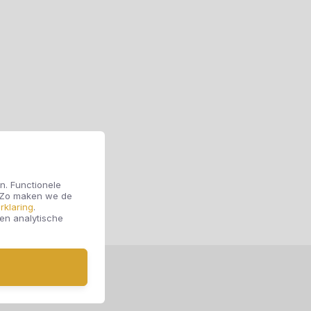
n. Functionele
. Zo maken we de
rklaring
.
 en analytische