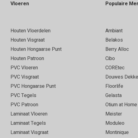
Vloeren
Populaire Me
Houten Vloerdelen
Ambiant
Houten Visgraat
Belakos
Houten Hongaarse Punt
Berry Alloc
Houten Patroon
Cibo
PVC Vloeren
COREtec
PVC Visgraat
Douwes Dekke
PVC Hongaarse Punt
Floorlife
PVC Tegels
Gelasta
PVC Patroon
Otium at Home
Laminaat Vloeren
Meister
Laminaat Tegels
Moduleo
Laminaat Visgraat
Montinique