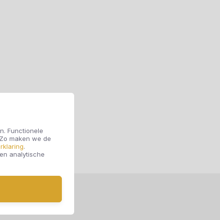
n. Functionele
. Zo maken we de
rklaring
.
 en analytische