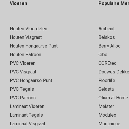
Vloeren
Populaire Me
Houten Vloerdelen
Ambiant
Houten Visgraat
Belakos
Houten Hongaarse Punt
Berry Alloc
Houten Patroon
Cibo
PVC Vloeren
COREtec
PVC Visgraat
Douwes Dekke
PVC Hongaarse Punt
Floorlife
PVC Tegels
Gelasta
PVC Patroon
Otium at Home
Laminaat Vloeren
Meister
Laminaat Tegels
Moduleo
Laminaat Visgraat
Montinique