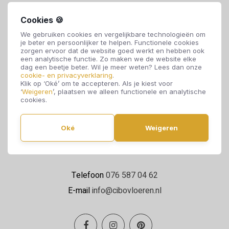
Cookies 🍪
We gebruiken cookies en vergelijkbare technologieën om
je beter en persoonlijker te helpen. Functionele cookies
zorgen ervoor dat de website goed werkt en hebben ook
een analytische functie. Zo maken we de website elke
dag een beetje beter. Wil je meer weten? Lees dan onze
cookie- en privacyverklaring
.
Cibo Vloeren
Klik op ‘Oké’ om te accepteren. Als je kiest voor
‘
Weigeren
’, plaatsen we alleen functionele en analytische
Van de Reijtstraat 5
cookies.
4814 NE Breda
Oké
Weigeren
Maandag t/m zaterdag 09:00 - 17:00
Telefoon
076 587 04 62
E-mail
info@cibovloeren.nl