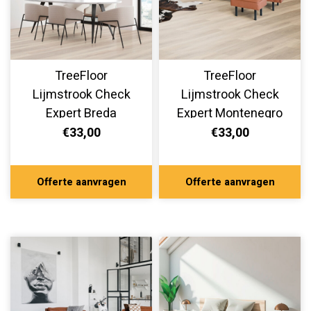
TreeFloor
TreeFloor
Lijmstrook Check
Lijmstrook Check
Expert Breda
Expert Montenegro
TR.CHECK-2514-E
TR.CHECK-2513-E
€33,00
€33,00
Offerte aanvragen
Offerte aanvragen