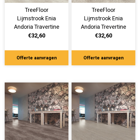
TreeFloor
TreeFloor
Lijmstrook Enia
Lijmstrook Enia
Andoria Travertine
Andoria Trevertine
White SOX32650-
Rose SOX32650-
€32,60
€32,60
840
820
Offerte aanvragen
Offerte aanvragen