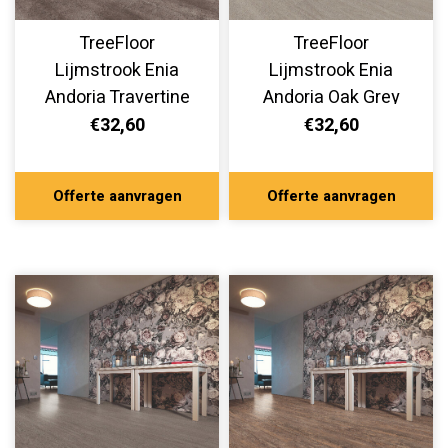
TreeFloor
TreeFloor
Lijmstrook Enia
Lijmstrook Enia
Andoria Travertine
Andoria Oak Grey
Storm AND32150-
Light AND32150-
€32,60
€32,60
800
300
Offerte aanvragen
Offerte aanvragen