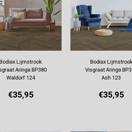
Bodiax Lijmstrook
Bodiax Lijmstroo
sgraat Aringa BP380
Visgraat Aringa BP
Waldorf 124
Ash 123
€35,95
€35,95
Offerte aanvragen
Offerte aanvragen