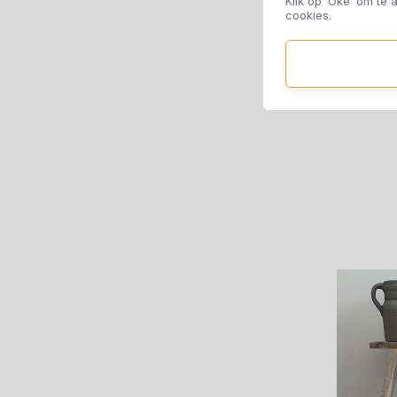
Klik op ‘Oké’ om te a
cookies.
Ge
Oly