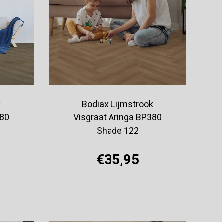
k
Bodiax Lijmstrook
380
Visgraat Aringa BP380
Shade 122
€35,95
Offerte aanvragen