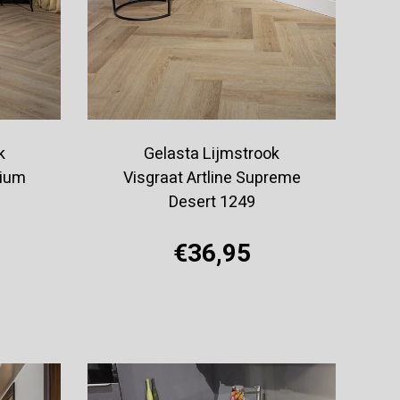
k
Gelasta Lijmstrook
mium
Visgraat Artline Supreme
Desert 1249
€36,95
Offerte aanvragen