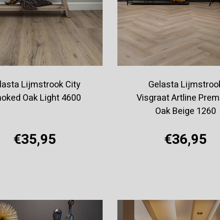
lasta Lijmstrook City
Gelasta Lijmstroo
oked Oak Light 4600
Visgraat Artline Pre
Oak Beige 1260
€35,95
€36,95
Offerte aanvragen
Offerte aanvragen