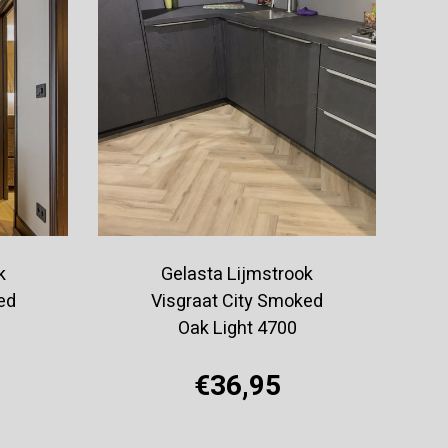
k
Gelasta Lijmstrook
ed
Visgraat City Smoked
Oak Light 4700
€36,95