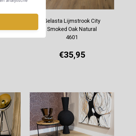
 en analytische
ity
Gelasta Lijmstrook City
4
Smoked Oak Natural
4601
€35,95
Offerte aanvragen