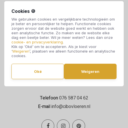
Cookies 🍪
We gebruiken cookies en vergelijkbare technologieën om
je beter en persoonlijker te helpen. Functionele cookies
zorgen ervoor dat de website goed werkt en hebben ook
een analytische functie. Zo maken we de website elke
dag een beetje beter. Wil je meer weten? Lees dan onze
cookie- en privacyverklaring
.
Cibo Vloeren
Klik op ‘Oké’ om te accepteren. Als je kiest voor
‘
Weigeren
’, plaatsen we alleen functionele en analytische
Van de Reijtstraat 5
cookies.
4814 NE Breda
Oké
Weigeren
Maandag t/m zaterdag 09:00 - 17:00
Telefoon
076 587 04 62
E-mail
info@cibovloeren.nl