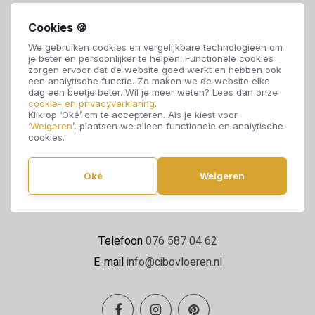
Cookies 🍪
We gebruiken cookies en vergelijkbare technologieën om
je beter en persoonlijker te helpen. Functionele cookies
zorgen ervoor dat de website goed werkt en hebben ook
een analytische functie. Zo maken we de website elke
dag een beetje beter. Wil je meer weten? Lees dan onze
cookie- en privacyverklaring
.
Cibo Vloeren
Klik op ‘Oké’ om te accepteren. Als je kiest voor
‘
Weigeren
’, plaatsen we alleen functionele en analytische
Van de Reijtstraat 5
cookies.
4814 NE Breda
Oké
Weigeren
Maandag t/m zaterdag 09:00 - 17:00
Telefoon
076 587 04 62
E-mail
info@cibovloeren.nl