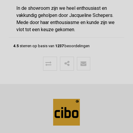
In de showroom zijn we heel enthousiast en
vakkundig geholpen door Jacqueline Schepers.
Mede door haar enthousiasme en kunde zijn we
vlot tot een keuze gekomen.
4.5
sterren op basis van
1237
beoordelingen
Menno
24-06-2026
Mooie vloer geleverd door CIBO met
uitstekende communicatie!
Super geholpen bij het opstellen van de offerte,
afleveren van de vloer en het terugbrengen van
overgebleven pakken. Een deskundige partij
waar klanttevredenheid hoog in het vaadel staat,
wat ze ook uitstralen.