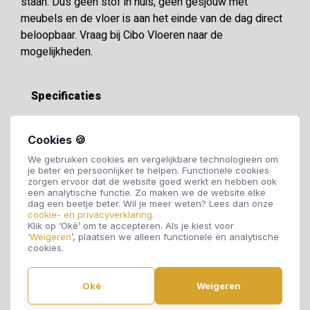
staan. Dus geen stof in huis, geen gesjouw met
meubels en de vloer is aan het einde van de dag direct
beloopbaar. Vraag bij Cibo Vloeren naar de
mogelijkheden.
Specificaties
Soort vloer:
PVC vloer
Cookies 🍪
We gebruiken cookies en vergelijkbare technologieën om
je beter en persoonlijker te helpen. Functionele cookies
Motief:
Stroken
zorgen ervoor dat de website goed werkt en hebben ook
een analytische functie. Zo maken we de website elke
dag een beetje beter. Wil je meer weten? Lees dan onze
cookie- en privacyverklaring
.
Dikte:
6 mm
Klik op ‘Oké’ om te accepteren. Als je kiest voor
‘
Weigeren
’, plaatsen we alleen functionele en analytische
cookies.
Breedte:
236 mm
Oké
Weigeren
Lengte:
1518 mm