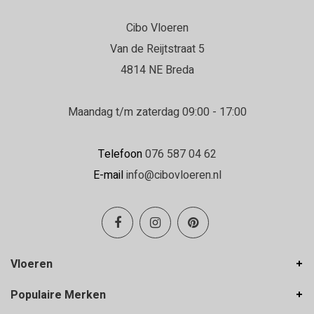
Cibo Vloeren
Daniëlle
Van de Reijtstraat 5
22-06-2026
4814 NE Breda
Erg goed geholpen in de winkel en de
vloerenlegger was zeer deskundig.
Maandag t/m zaterdag 09:00 - 17:00
Erg goed geholpen bij het uitzoeken van de
vloer, en de vloerenlegger was zeer deskundig
Telefoon
076 587 04 62
en heeft de vloer boven en beneden netjes
E-mail
info@cibovloeren.nl
gelegd.
Inge Franken
19-06-2026
Vloeren
Hele goede service en ze denken met je
Populaire Merken
mee!