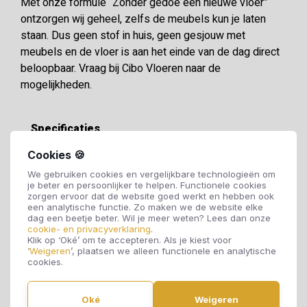
Met onze formule “Zonder gedoe een nieuwe vloer”
ontzorgen wij geheel, zelfs de meubels kun je laten
staan. Dus geen stof in huis, geen gesjouw met
meubels en de vloer is aan het einde van de dag direct
beloopbaar. Vraag bij Cibo Vloeren naar de
mogelijkheden.
Specificaties
Cookies 🍪
Soort vloer:
PVC vloer
We gebruiken cookies en vergelijkbare technologieën om
je beter en persoonlijker te helpen. Functionele cookies
zorgen ervoor dat de website goed werkt en hebben ook
een analytische functie. Zo maken we de website elke
Motief:
Hongaarse Punt
dag een beetje beter. Wil je meer weten? Lees dan onze
cookie- en privacyverklaring
.
Klik op ‘Oké’ om te accepteren. Als je kiest voor
Dikte:
2,5 mm
‘
Weigeren
’, plaatsen we alleen functionele en analytische
cookies.
Breedte:
152 mm
Oké
Weigeren