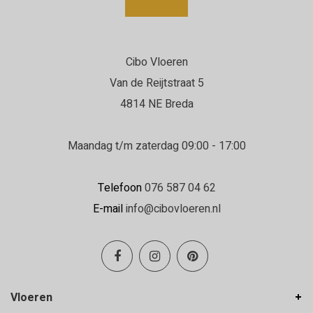
wat ze ook uitstralen.
Cibo Vloeren
Daniëlle
Van de Reijtstraat 5
22-06-2026
4814 NE Breda
Erg goed geholpen in de winkel en de
vloerenlegger was zeer deskundig.
Maandag t/m zaterdag 09:00 - 17:00
Erg goed geholpen bij het uitzoeken van de
vloer, en de vloerenlegger was zeer deskundig
Telefoon
076 587 04 62
en heeft de vloer boven en beneden netjes
E-mail
info@cibovloeren.nl
gelegd.
Inge Franken
19-06-2026
Vloeren