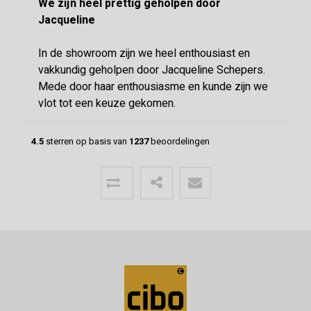
We zijn heel prettig geholpen door
Jacqueline
In de showroom zijn we heel enthousiast en
vakkundig geholpen door Jacqueline Schepers.
Mede door haar enthousiasme en kunde zijn we
vlot tot een keuze gekomen.
4.5
sterren op basis van
1237
beoordelingen
Menno
24-06-2026
Mooie vloer geleverd door CIBO met
uitstekende communicatie!
Super geholpen bij het opstellen van de offerte,
afleveren van de vloer en het terugbrengen van
overgebleven pakken. Een deskundige partij
waar klanttevredenheid hoog in het vaadel staat,