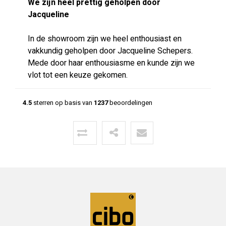
We zijn heel prettig geholpen door
Jacqueline
In de showroom zijn we heel enthousiast en
vakkundig geholpen door Jacqueline Schepers.
Mede door haar enthousiasme en kunde zijn we
vlot tot een keuze gekomen.
4.5
sterren op basis van
1237
beoordelingen
Menno
24-06-2026
Mooie vloer geleverd door CIBO met
uitstekende communicatie!
Super geholpen bij het opstellen van de offerte,
afleveren van de vloer en het terugbrengen van
overgebleven pakken. Een deskundige partij
waar klanttevredenheid hoog in het vaadel staat,