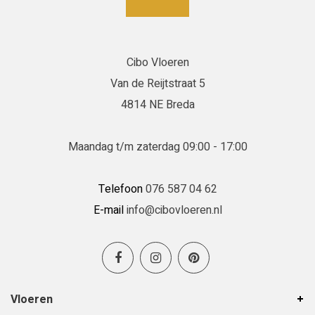
wat ze ook uitstralen.
Cibo Vloeren
Daniëlle
Van de Reijtstraat 5
22-06-2026
4814 NE Breda
Erg goed geholpen in de winkel en de
vloerenlegger was zeer deskundig.
Maandag t/m zaterdag 09:00 - 17:00
Erg goed geholpen bij het uitzoeken van de
vloer, en de vloerenlegger was zeer deskundig
Telefoon
076 587 04 62
en heeft de vloer boven en beneden netjes
E-mail
info@cibovloeren.nl
gelegd.
Inge Franken
19-06-2026
Vloeren