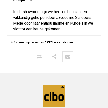
Jacqueline
In de showroom zijn we heel enthousiast en
vakkundig geholpen door Jacqueline Schepers.
Mede door haar enthousiasme en kunde zijn we
vlot tot een keuze gekomen.
4.5
sterren op basis van
1237
beoordelingen
Menno
24-06-2026
Mooie vloer geleverd door CIBO met
uitstekende communicatie!
Super geholpen bij het opstellen van de offerte,
afleveren van de vloer en het terugbrengen van
overgebleven pakken. Een deskundige partij
waar klanttevredenheid hoog in het vaadel staat,
wat ze ook uitstralen.