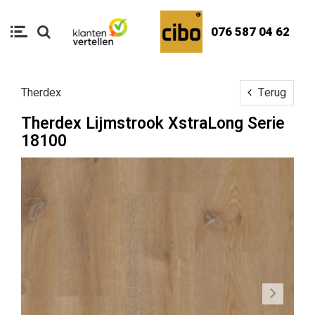
076 587 04 62
Therdex
Terug
Therdex Lijmstrook XstraLong Serie
18100