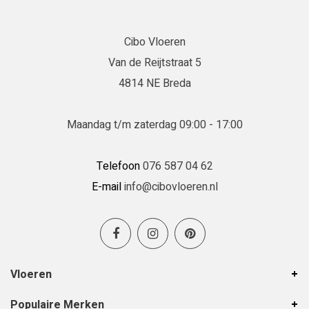
Cibo Vloeren
Daniëlle
Van de Reijtstraat 5
22-06-2026
4814 NE Breda
Erg goed geholpen in de winkel en de
vloerenlegger was zeer deskundig.
Maandag t/m zaterdag 09:00 - 17:00
Erg goed geholpen bij het uitzoeken van de
vloer, en de vloerenlegger was zeer deskundig
Telefoon
076 587 04 62
en heeft de vloer boven en beneden netjes
E-mail
info@cibovloeren.nl
gelegd.
Inge Franken
19-06-2026
Vloeren
Hele goede service en ze denken met je
Populaire Merken