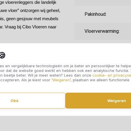
e vloerenleggers die landelijk
uwe vloer” ontzorgen wij geheel,
Pakinhoud:
huis, geen gesjouw met meubels
r. Vraag bij Cibo Vloeren naar
Vloerverwarming:
Randafwerking:
🍪
Fabrieksgarantie:
s en vergelijkbare technologieën om je beter en persoonlijker te helpe
oor dat de website goed werkt en hebben ook een analytische functie
n beetje beter. Wil je meer weten? Lees dan onze
cookie- en privacyve
ccepteren. Als je kiest voor ‘
Weigeren
’, plaatsen we alleen functionele
Gebruiksklasse:
Oké
Weigeren