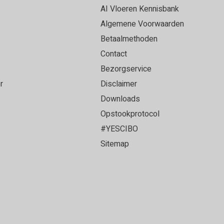
et een ervaren vloerenlegger die onze PVC vloer
AI Vloeren Kennisbank
loer heeft gelegd. Alles strak afgewerkt en het
Algemene Voorwaarden
oer geworden!
Betaalmethoden
Contact
Bezorgservice
r
Disclaimer
ce en top vloer!
Downloads
Opstookprotocol
#YESCIBO
Sitemap