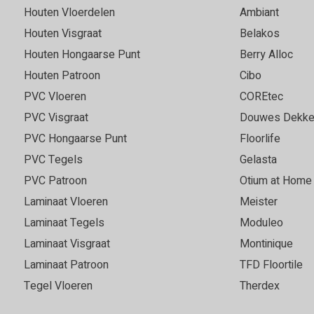
zijn goed geholpen en
in contact heeft gebracht m
Houten Vloerdelen
Ambiant
advies gekregen. Erg
direct op de bestaande gietv
Houten Visgraat
Belakos
is een fantastisch mooie vl
Houten Hongaarse Punt
Berry Alloc
Houten Patroon
Cibo
PVC Vloeren
COREtec
Marie
05-05-2026
PVC Visgraat
Douwes Dekke
Goede, vriendelijke servi
PVC Hongaarse Punt
Floorlife
PVC Tegels
Gelasta
 keuze. Fijn om grote
Super vloer en service top!
 vloer in elk licht goed kan
PVC Patroon
Otium at Home
r was snel leverbaar en we
Laminaat Vloeren
Meister
t voor ons uitkwam. Bezorgd
Laminaat Tegels
Moduleo
e leggen ook al was het
Laminaat Visgraat
Montinique
an goede kwaliteit. Echt een
 3540.
Laminaat Patroon
TFD Floortile
Tegel Vloeren
Therdex