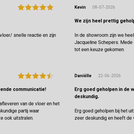
Kevin
08-07-2026
We zijn heel prettig geh
oer/ snelle reactie en zijn
In de showroom zijn we heel
Jacqueline Schepers. Mede d
tot een keuze gekomen.
Daniëlle
22-06-2026
ekende communicatie!
Erg goed geholpen in de winkel en de vloerenlegger was zeer
deskundig.
 afleveren van de vloer en het
undige partij waar
Erg goed geholpen bij het ui
e ook uitstralen.
zeer deskundig en heeft de 