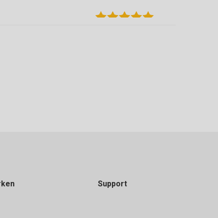
 terug kunnen brengen die over waren.
rken
Support
en. Grote keuze in vloeren van verschillende
 zijn goed geholpen door Michael die ons tevens