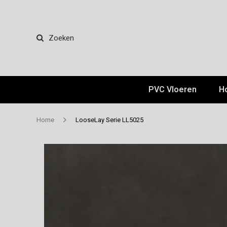
Zoeken
PVC Vloeren
H
Home
LooseLay Serie LL5025