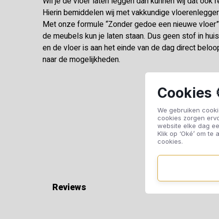
Wil je de vloer laten leggen dan kunnen wij dat ook r
Hierin bemiddelen wij met vakkundige vloerenleggers 
Met onze formule “Zonder gedoe een nieuwe vloer” 
de meubels kun je laten staan. Dus geen stof in hu
en de vloer is aan het einde van de dag direct beloo
naar de mogelijkheden.
Cookies 
We gebruiken cookie
cookies zorgen erv
website elke dag ee
Klik op ‘Oké’ om te a
cookies.
Reviews