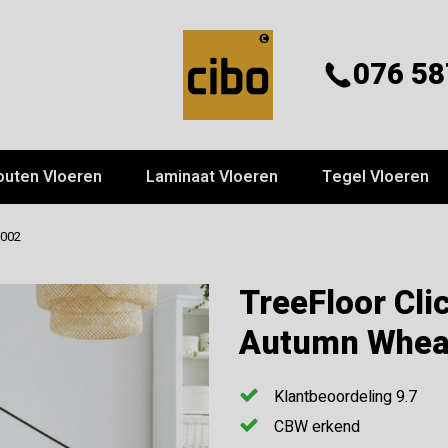
076 58
outen Vloeren
Laminaat Vloeren
Tegel Vloeren
9002
TreeFloor Cli
Autumn Whea
Klantbeoordeling 9.7
CBW erkend