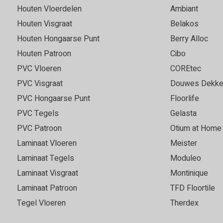
zijn goed geholpen en
in contact heeft gebracht m
Houten Vloerdelen
Ambiant
advies gekregen. Erg
direct op de bestaande gietv
Houten Visgraat
Belakos
is een fantastisch mooie vl
Houten Hongaarse Punt
Berry Alloc
Houten Patroon
Cibo
PVC Vloeren
COREtec
Marie
05-05-2026
PVC Visgraat
Douwes Dekke
Goede, vriendelijke servi
PVC Hongaarse Punt
Floorlife
PVC Tegels
Gelasta
 keuze. Fijn om grote
Super vloer en service top!
 vloer in elk licht goed kan
PVC Patroon
Otium at Home
r was snel leverbaar en we
Laminaat Vloeren
Meister
t voor ons uitkwam. Bezorgd
Laminaat Tegels
Moduleo
e leggen ook al was het
Laminaat Visgraat
Montinique
an goede kwaliteit. Echt een
 3540.
Laminaat Patroon
TFD Floortile
Tegel Vloeren
Therdex