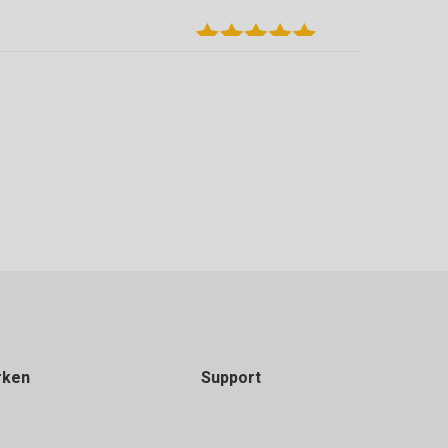
 terug kunnen brengen die over waren.
rken
Support
en. Grote keuze in vloeren van verschillende
 zijn goed geholpen door Michael die ons tevens