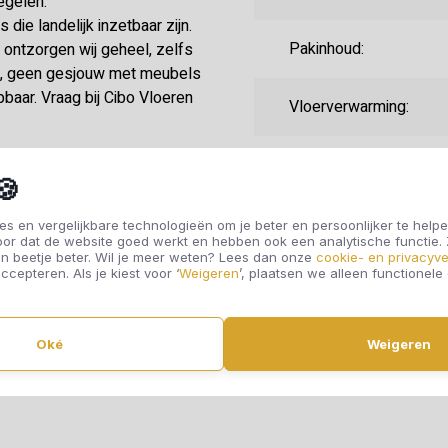
egelen.
die landelijk inzetbaar zijn.
Pakinhoud:
ontzorgen wij geheel, zelfs
is, geen gesjouw met meubels
pbaar. Vraag bij Cibo Vloeren
Vloerverwarming:
Randafwerking:
🍪
Fabrieksgarantie:
s en vergelijkbare technologieën om je beter en persoonlijker te helpe
oor dat de website goed werkt en hebben ook een analytische functie
n beetje beter. Wil je meer weten? Lees dan onze
cookie- en privacyve
ccepteren. Als je kiest voor ‘
Weigeren
’, plaatsen we alleen functionele
Gebruiksklasse:
Oké
Weigeren