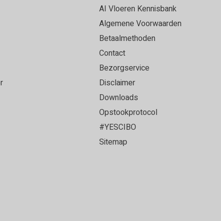
et een ervaren vloerenlegger die onze PVC vloer
AI Vloeren Kennisbank
loer heeft gelegd. Alles strak afgewerkt en het
Algemene Voorwaarden
oer geworden!
Betaalmethoden
Contact
Bezorgservice
r
Disclaimer
ce en top vloer!
Downloads
Opstookprotocol
#YESCIBO
Sitemap