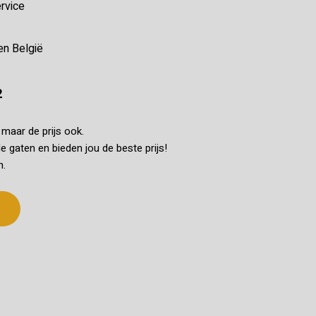
rvice
en België
2
k maar de prijs ook.
e gaten en bieden jou de beste prijs!
n.