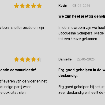
Kevin
08-07-2026
We zijn heel prettig geh
oer/ snelle reactie en zijn
In de showroom zijn we heel
Jacqueline Schepers. Mede d
tot een keuze gekomen.
Daniëlle
22-06-2026
ekende communicatie!
Erg goed geholpen in de winkel en de vloerenlegger was zeer
deskundig.
 afleveren van de vloer en het
undige partij waar
Erg goed geholpen bij het ui
e ook uitstralen.
zeer deskundig en heeft de 