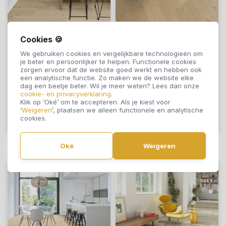
Cookies 🍪
Ambiant Aachen
Quick-Step Click
We gebruiken cookies en vergelijkbare technologieën om
Beige Eiken 0026
Alpha Rigid Blos
je beter en persoonlijker te helpen. Functionele cookies
Base Kusteik Beige
zorgen ervoor dat de website goed werkt en hebben ook
een analytische functie. Zo maken we de website elke
AVSPT40321
€26,95
€43,95
dag een beetje beter. Wil je meer weten? Lees dan onze
cookie- en privacyverklaring
.
Klik op ‘Oké’ om te accepteren. Als je kiest voor
‘
Weigeren
’, plaatsen we alleen functionele en analytische
cookies.
Offerte aanvragen
Offerte aanvragen
Oké
Weigeren