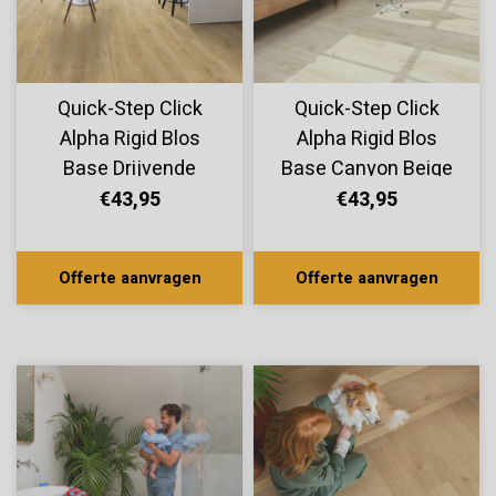
Quick-Step Click
Quick-Step Click
Alpha Rigid Blos
Alpha Rigid Blos
Base Drijvende
Base Canyon Beige
Beige Eik
Eik AVSPT40038
€43,95
€43,95
AVSPT40018
Offerte aanvragen
Offerte aanvragen