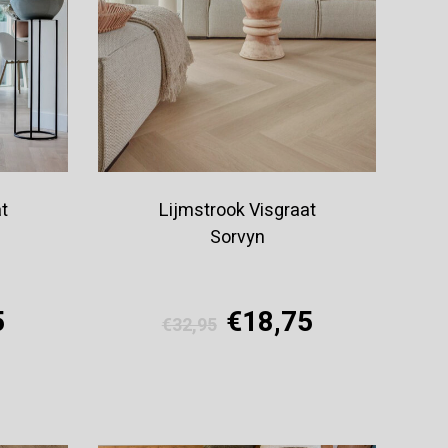
t
Lijmstrook Visgraat
Sorvyn
5
€18,75
€32,95
Offerte aanvragen