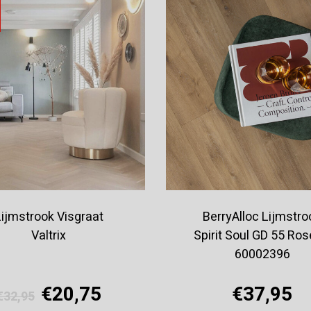
ijmstrook Visgraat
BerryAlloc Lijmstro
Valtrix
Spirit Soul GD 55 Ros
60002396
€20,75
€37,95
€32,95