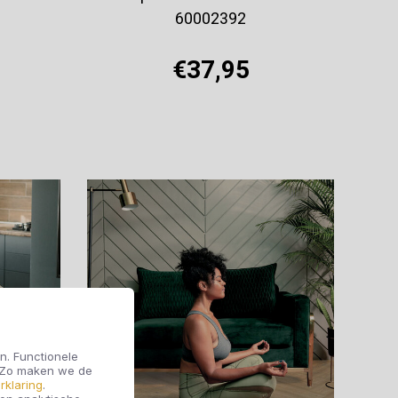
60002392
€37,95
Offerte aanvragen
n. Functionele
. Zo maken we de
rklaring
.