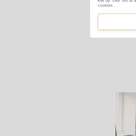
Klik op ‘Oké’ om te a
cookies.
B
Sp