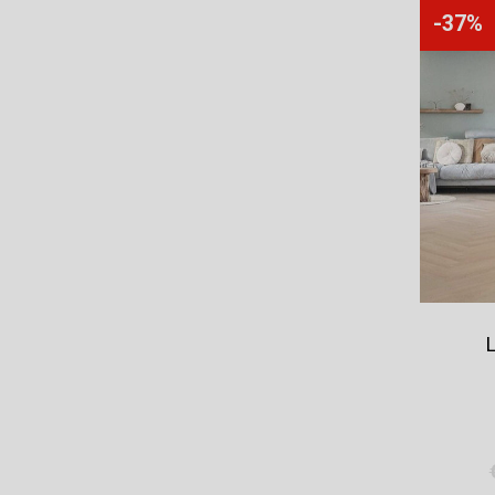
-37%
L