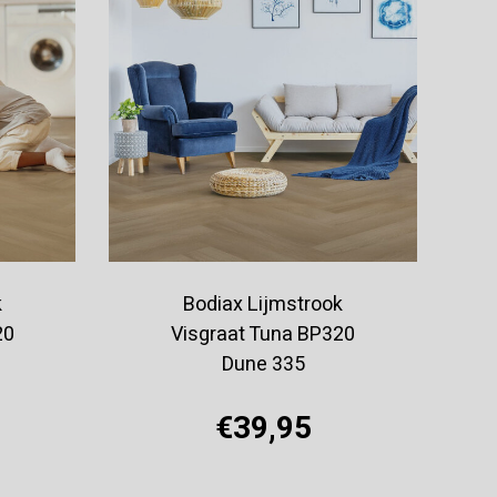
k
Bodiax Lijmstrook
20
Visgraat Tuna BP320
Dune 335
€39,95