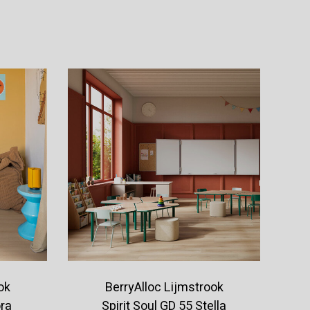
Offerte aanvragen
ok
BerryAlloc Lijmstrook
ora
Spirit Soul GD 55 Stella