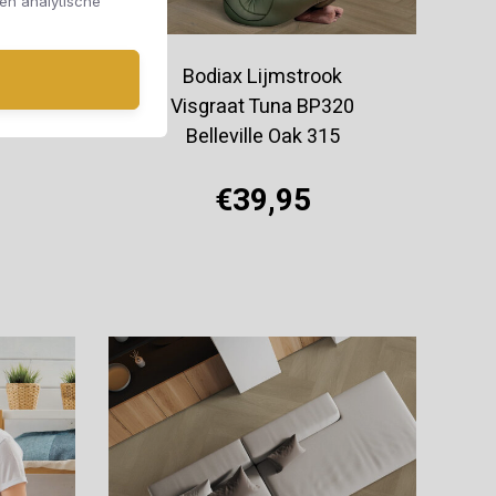
 en analytische
k
Bodiax Lijmstrook
20
Visgraat Tuna BP320
Belleville Oak 315
€39,95
Offerte aanvragen