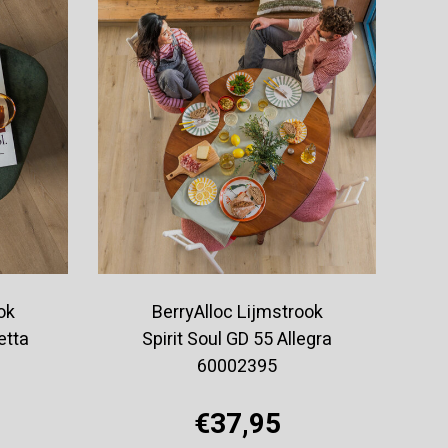
ok
BerryAlloc Lijmstrook
etta
Spirit Soul GD 55 Allegra
60002395
€37,95