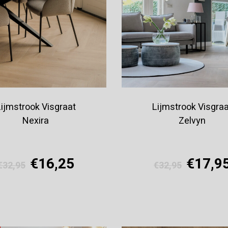
ijmstrook Visgraat
Lijmstrook Visgraa
Nexira
Zelvyn
€16,25
€17,9
€32,95
€32,95
Offerte aanvragen
Offerte aanvragen