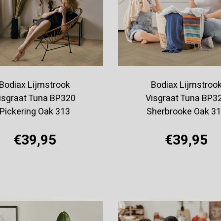
Bodiax Lijmstrook
Bodiax Lijmstroo
isgraat Tuna BP320
Visgraat Tuna BP3
Pickering Oak 313
Sherbrooke Oak 3
€39,95
€39,95
Offerte aanvragen
Offerte aanvragen