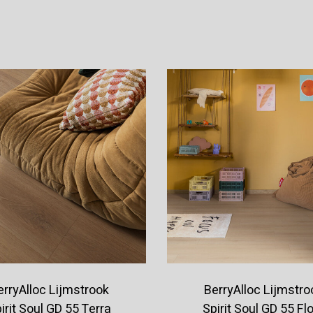
Offerte aanvragen
Offerte aanvragen
erryAlloc Lijmstrook
BerryAlloc Lijmstro
irit Soul GD 55 Terra
Spirit Soul GD 55 Fl