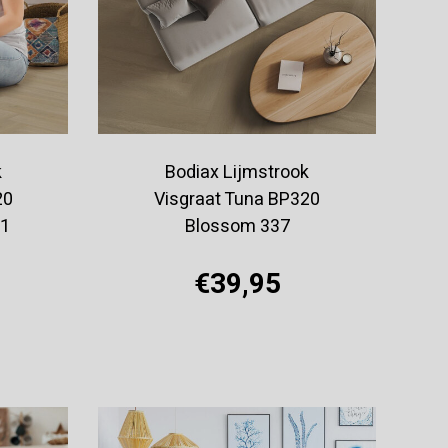
k
Bodiax Lijmstrook
20
Visgraat Tuna BP320
11
Blossom 337
€39,95
Offerte aanvragen