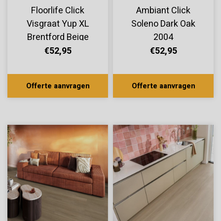
Floorlife Click
Ambiant Click
Visgraat Yup XL
Soleno Dark Oak
Brentford Beige
2004
2001
€52,95
€52,95
Offerte aanvragen
Offerte aanvragen