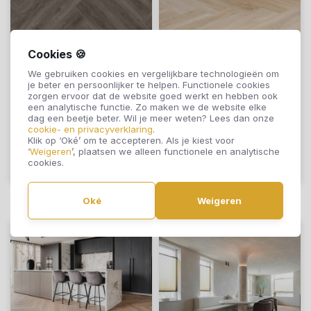
Cookies 🍪
Therdex Click
Therdex Click
We gebruiken cookies en vergelijkbare technologieën om
Visgraat Rustique
Visgraat Rustique
je beter en persoonlijker te helpen. Functionele cookies
Serie C7575
Serie C7574
zorgen ervoor dat de website goed werkt en hebben ook
een analytische functie. Zo maken we de website elke
€59,95
€59,95
dag een beetje beter. Wil je meer weten? Lees dan onze
cookie- en privacyverklaring
.
Klik op ‘Oké’ om te accepteren. Als je kiest voor
‘
Weigeren
’, plaatsen we alleen functionele en analytische
cookies.
Offerte aanvragen
Offerte aanvragen
Oké
Weigeren