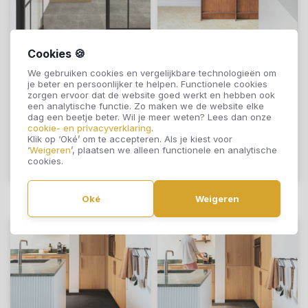
Cookies 🍪
Quick-Step Muse
Quick-Step Muse
We gebruiken cookies en vergelijkbare technologieën om
Gesluierde
Botanisch Beton
je beter en persoonlijker te helpen. Functionele cookies
Blauwsteen
MUS5494
zorgen ervoor dat de website goed werkt en hebben ook
een analytische functie. Zo maken we de website elke
MUS5485
€40,95
€40,95
dag een beetje beter. Wil je meer weten? Lees dan onze
cookie- en privacyverklaring
.
Klik op ‘Oké’ om te accepteren. Als je kiest voor
‘
Weigeren
’, plaatsen we alleen functionele en analytische
cookies.
Offerte aanvragen
Offerte aanvragen
Oké
Weigeren