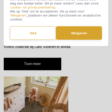
dag een beetje beter. Wil je meer weten? Lees dan onze
cookie- en privacyverklaring
.
Klik op ‘Oké’ om te accepteren. Als je kiest voor
Vivero
‘
Weigeren
’, plaatsen we alleen functionele en analytische
cookies.
Ambiant Vivero PVC vloeren zijn verkrijgbaar in rechte stroken
of visgraat, in zes kleuren van Light Oak tot Warm Oak. Keuze
Oké
Weigeren
uit lijm- of kliksystemen voor een flexibele installatie. Bekijk de
Vivero collectie bij Cibo Vloeren in Breda.
Toon meer