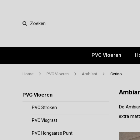
Zoeken
PVC Vloeren
H
Home
PVC Vloeren
Ambiant
Cerino
Ambian
PVC Vloeren
De Ambiant
PVC Stroken
extra matt
PVC Visgraat
PVC Hongaarse Punt