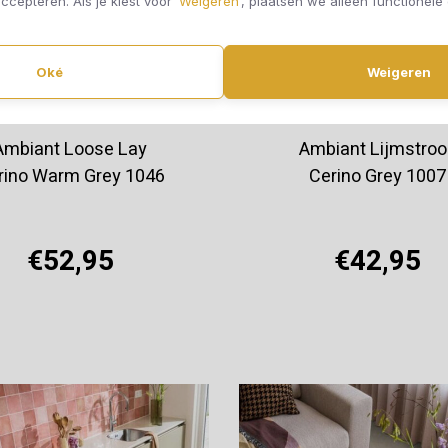
ccepteren. Als je kiest voor ‘
Weigeren
’, plaatsen we alleen functionele
Oké
Weigeren
Ambiant Loose Lay
Ambiant Lijmstroo
rino Warm Grey 1046
Cerino Grey 1007
€52,95
€42,95
Offerte aanvragen
Offerte aanvragen