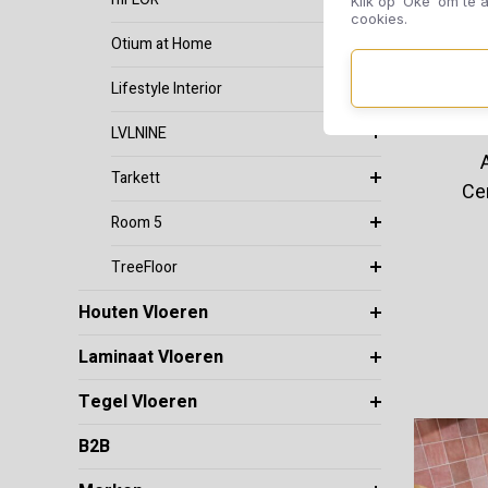
Klik op ‘Oké’ om te a
cookies.
Otium at Home
Lifestyle Interior
LVLNINE
Tarkett
Ce
Room 5
TreeFloor
Houten Vloeren
Laminaat Vloeren
Tegel Vloeren
B2B