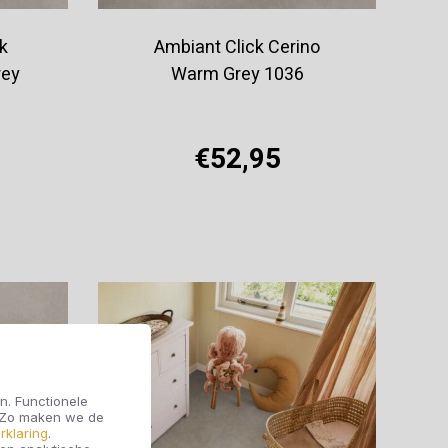
k
Ambiant Click Cerino
rey
Warm Grey 1036
€52,95
Offerte aanvragen
n. Functionele
. Zo maken we de
rklaring
.