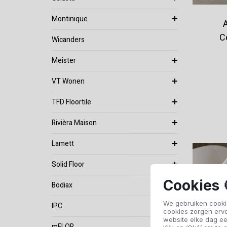
Montinique
C
Wicanders
Meister
VT Wonen
TFD Floortile
Rivièra Maison
Lamett
Solid Floor
Cookies 
Bodiax
We gebruiken cookie
IPC
cookies zorgen erv
website elke dag ee
mFLOR