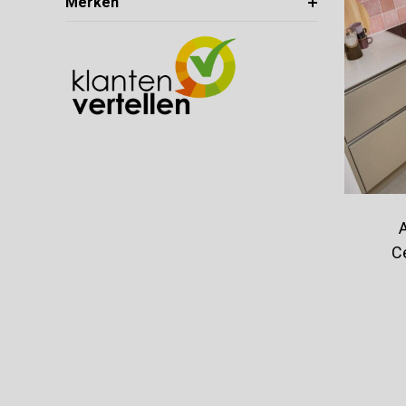
Merken
C