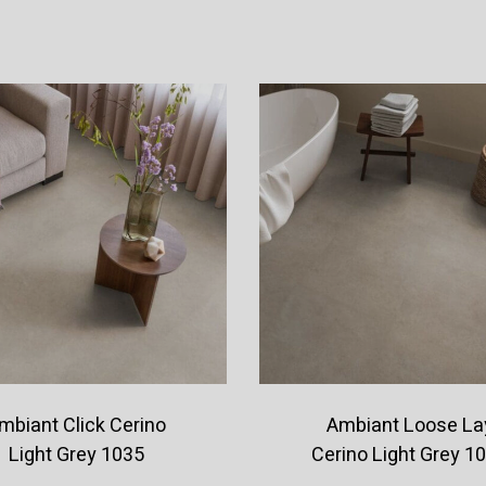
Offerte aanvragen
Offerte aanvragen
mbiant Click Cerino
Ambiant Loose La
Light Grey 1035
Cerino Light Grey 1