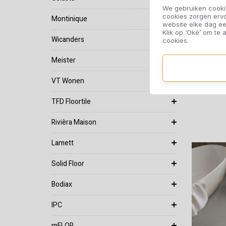
We gebruiken cookie
cookies zorgen erv
Montinique
website elke dag ee
Klik op ‘Oké’ om te a
Sa
Wicanders
cookies.
Meister
VT Wonen
TFD Floortile
Rivièra Maison
Lamett
Solid Floor
Bodiax
IPC
mFLOR