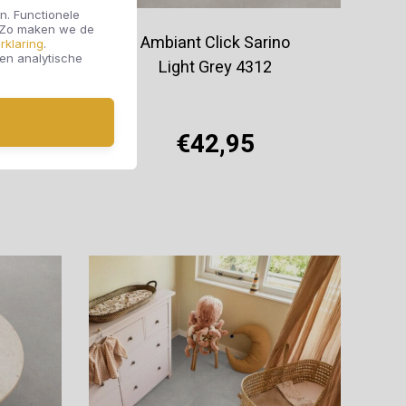
n. Functionele
. Zo maken we de
k
Ambiant Click Sarino
rklaring
.
 en analytische
4212
Light Grey 4312
€42,95
Offerte aanvragen