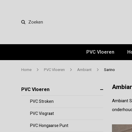
Zoeken
PVC Vloeren
H
Home
PVC Vloeren
Ambiant
Sarino
Ambian
PVC Vloeren
Ambiant S
PVC Stroken
onderhouds
PVC Visgraat
PVC Hongaarse Punt