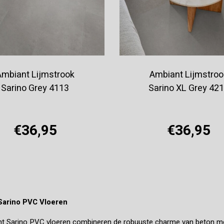
Ambiant Lijmstrook
Ambiant Lijmstroo
Sarino Grey 4113
Sarino XL Grey 42
€36,95
€36,95
Offerte aanvragen
Offerte aanvragen
Sarino PVC Vloeren
t Sarino PVC vloeren combineren de robuuste charme van beton met