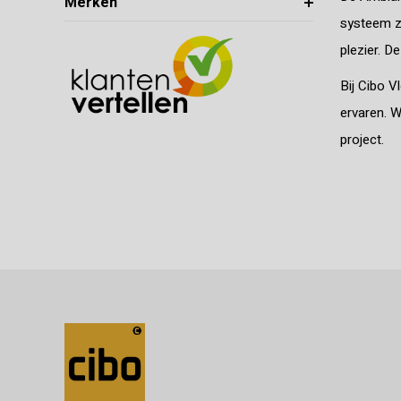
Merken
systeem zi
plezier. D
Bij Cibo V
ervaren. W
project.