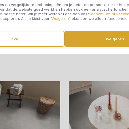
s en vergelijkbare technologieën om je beter en persoonlijker te helpe
oor dat de website goed werkt en hebben ook een analytische functie
Ambiant Lijmstrook
Ambiant Lijmstroo
n beetje beter. Wil je meer weten? Lees dan onze
cookie- en privacyve
ccepteren. Als je kiest voor ‘
Weigeren
’, plaatsen we alleen functionele
rino Light Grey 4112
Sarino XL Light Grey 
Oké
Weigeren
€36,95
€36,95
Offerte aanvragen
Offerte aanvragen