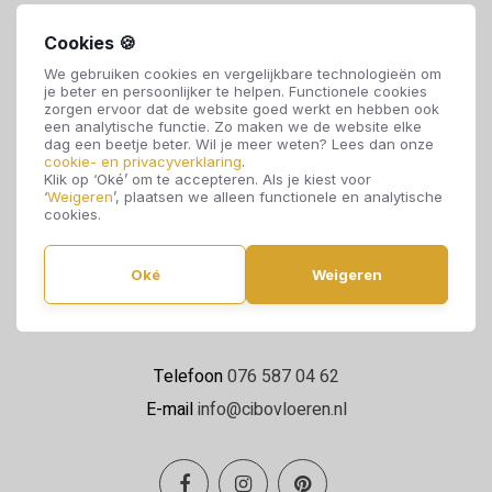
Cookies 🍪
We gebruiken cookies en vergelijkbare technologieën om
je beter en persoonlijker te helpen. Functionele cookies
zorgen ervoor dat de website goed werkt en hebben ook
een analytische functie. Zo maken we de website elke
dag een beetje beter. Wil je meer weten? Lees dan onze
cookie- en privacyverklaring
.
Cibo Vloeren
Klik op ‘Oké’ om te accepteren. Als je kiest voor
‘
Weigeren
’, plaatsen we alleen functionele en analytische
Van de Reijtstraat 5
cookies.
4814 NE Breda
Oké
Weigeren
Maandag t/m zaterdag 09:00 - 17:00
Telefoon
076 587 04 62
E-mail
info@cibovloeren.nl