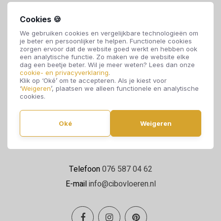
Cookies 🍪
We gebruiken cookies en vergelijkbare technologieën om
je beter en persoonlijker te helpen. Functionele cookies
zorgen ervoor dat de website goed werkt en hebben ook
een analytische functie. Zo maken we de website elke
dag een beetje beter. Wil je meer weten? Lees dan onze
cookie- en privacyverklaring
.
Cibo Vloeren
Klik op ‘Oké’ om te accepteren. Als je kiest voor
‘
Weigeren
’, plaatsen we alleen functionele en analytische
Van de Reijtstraat 5
cookies.
4814 NE Breda
Oké
Weigeren
Maandag t/m zaterdag 09:00 - 17:00
Telefoon
076 587 04 62
E-mail
info@cibovloeren.nl