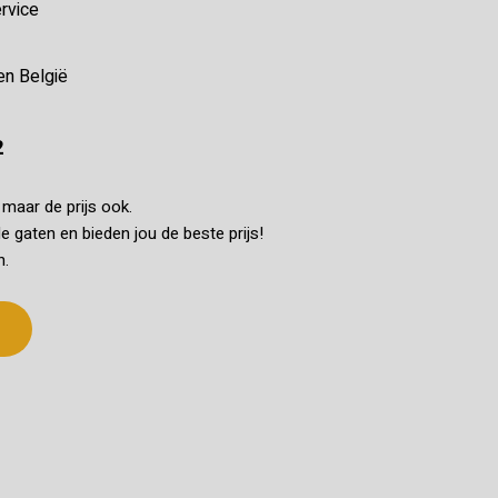
rvice
en België
2
k maar de prijs ook.
e gaten en bieden jou de beste prijs!
n.