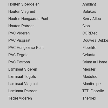
zijn goed geholpen en
in contact heeft gebracht m
Houten Vloerdelen
Ambiant
advies gekregen. Erg
direct op de bestaande gietv
Houten Visgraat
Belakos
is een fantastisch mooie vl
Houten Hongaarse Punt
Berry Alloc
Houten Patroon
Cibo
PVC Vloeren
COREtec
Marie
05-05-2026
PVC Visgraat
Douwes Dekke
Goede, vriendelijke servi
PVC Hongaarse Punt
Floorlife
PVC Tegels
Gelasta
 keuze. Fijn om grote
Super vloer en service top!
 vloer in elk licht goed kan
PVC Patroon
Otium at Home
r was snel leverbaar en we
Laminaat Vloeren
Meister
t voor ons uitkwam. Bezorgd
Laminaat Tegels
Moduleo
e leggen ook al was het
Laminaat Visgraat
Montinique
an goede kwaliteit. Echt een
 3540.
Laminaat Patroon
TFD Floortile
Tegel Vloeren
Therdex