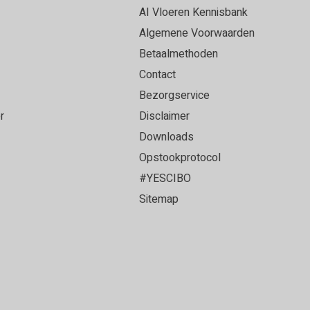
et een ervaren vloerenlegger die onze PVC vloer
AI Vloeren Kennisbank
loer heeft gelegd. Alles strak afgewerkt en het
Algemene Voorwaarden
oer geworden!
Betaalmethoden
Contact
Bezorgservice
r
Disclaimer
ce en top vloer!
Downloads
Opstookprotocol
#YESCIBO
Sitemap