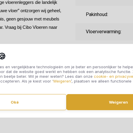
e vloerenleggers die landelijk
uwe vloer” ontzorgen wij geheel,
Pakinhoud:
huis, geen gesjouw met meubels
r. Vraag bij Cibo Vloeren naar
Vloerverwarming:
Randafwerking:
🍪
Fabrieksgarantie:
s en vergelijkbare technologieën om je beter en persoonlijker te helpe
oor dat de website goed werkt en hebben ook een analytische functie
n beetje beter. Wil je meer weten? Lees dan onze
cookie- en privacyve
ccepteren. Als je kiest voor ‘
Weigeren
’, plaatsen we alleen functionele
Gebruiksklasse:
Oké
Weigeren