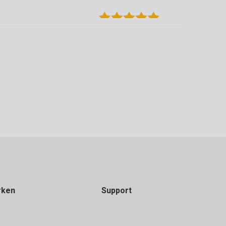
 terug kunnen brengen die over waren.
rken
Support
en. Grote keuze in vloeren van verschillende
 zijn goed geholpen door Michael die ons tevens