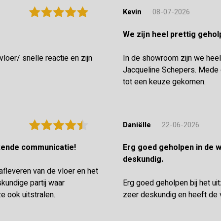
Kevin
08-07-2026
We zijn heel prettig geh
oer/ snelle reactie en zijn
In de showroom zijn we heel
Jacqueline Schepers. Mede d
tot een keuze gekomen.
Daniëlle
22-06-2026
ekende communicatie!
Erg goed geholpen in de winkel en de vloerenlegger was zeer
deskundig.
 afleveren van de vloer en het
undige partij waar
Erg goed geholpen bij het ui
e ook uitstralen.
zeer deskundig en heeft de 