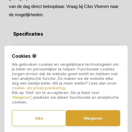
van de dag direct beloopbaar. Vraag bij Cibo Vloeren naar
de mogelijkheden.
Specificaties
Soort vloer:
PVC vloer
Cookies 🍪
We gebruiken cookies en vergelijkbare technologieën om
Motief:
Loose Lay
je beter en persoonlijker te helpen. Functionele cookies
zorgen ervoor dat de website goed werkt en hebben ook
een analytische functie. Zo maken we de website elke
dag een beetje beter. Wil je meer weten? Lees dan onze
Dikte:
5 mm
cookie- en privacyverklaring
.
Klik op ‘Oké’ om te accepteren. Als je kiest voor
‘
Weigeren
’, plaatsen we alleen functionele en analytische
cookies.
Breedte:
250 mm
Oké
Weigeren
Lengte:
1530 mm