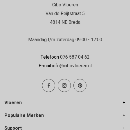
Cibo Vloeren
Daniëlle
Van de Reijtstraat 5
22-06-2026
4814 NE Breda
Erg goed geholpen in de winkel en de
vloerenlegger was zeer deskundig.
Maandag t/m zaterdag 09:00 - 17:00
Erg goed geholpen bij het uitzoeken van de
vloer, en de vloerenlegger was zeer deskundig
Telefoon
076 587 04 62
en heeft de vloer boven en beneden netjes
E-mail
info@cibovloeren.nl
gelegd.
Inge Franken
19-06-2026
Vloeren
Hele goede service en ze denken met je
Populaire Merken
mee!
Support