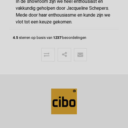
In de showroom zijn we heel enthousiast en
vakkundig geholpen door Jacqueline Schepers.
Mede door haar enthousiasme en kunde zijn we
vlot tot een keuze gekomen.
4.5
sterren op basis van
1237
beoordelingen
Menno
24-06-2026
Mooie vloer geleverd door CIBO met
uitstekende communicatie!
Super geholpen bij het opstellen van de offerte,
afleveren van de vloer en het terugbrengen van
overgebleven pakken. Een deskundige partij
waar klanttevredenheid hoog in het vaadel staat,
wat ze ook uitstralen.