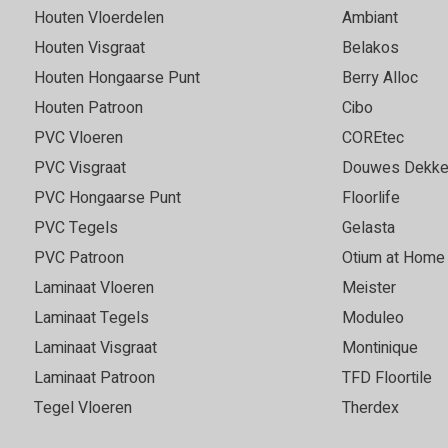
zijn goed geholpen en
in contact heeft gebracht m
Houten Vloerdelen
Ambiant
advies gekregen. Erg
direct op de bestaande gietv
Houten Visgraat
Belakos
is een fantastisch mooie vl
Houten Hongaarse Punt
Berry Alloc
Houten Patroon
Cibo
PVC Vloeren
COREtec
Marie
05-05-2026
PVC Visgraat
Douwes Dekke
Goede, vriendelijke servi
PVC Hongaarse Punt
Floorlife
PVC Tegels
Gelasta
 keuze. Fijn om grote
Super vloer en service top!
 vloer in elk licht goed kan
PVC Patroon
Otium at Home
r was snel leverbaar en we
Laminaat Vloeren
Meister
t voor ons uitkwam. Bezorgd
Laminaat Tegels
Moduleo
e leggen ook al was het
Laminaat Visgraat
Montinique
an goede kwaliteit. Echt een
 3540.
Laminaat Patroon
TFD Floortile
Tegel Vloeren
Therdex