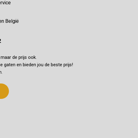
rvice
en België
2
k maar de prijs ook.
e gaten en bieden jou de beste prijs!
n.