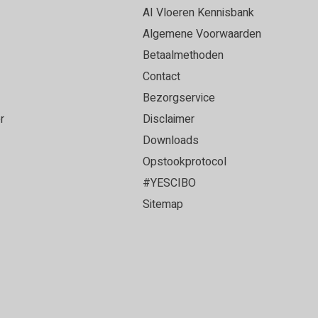
et een ervaren vloerenlegger die onze PVC vloer
AI Vloeren Kennisbank
loer heeft gelegd. Alles strak afgewerkt en het
Algemene Voorwaarden
oer geworden!
Betaalmethoden
Contact
Bezorgservice
r
Disclaimer
ce en top vloer!
Downloads
Opstookprotocol
#YESCIBO
Sitemap