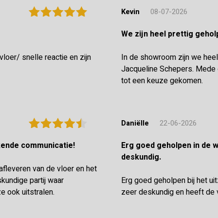
Kevin
08-07-2026
We zijn heel prettig geh
oer/ snelle reactie en zijn
In de showroom zijn we heel
Jacqueline Schepers. Mede d
tot een keuze gekomen.
Daniëlle
22-06-2026
ekende communicatie!
Erg goed geholpen in de winkel en de vloerenlegger was zeer
deskundig.
 afleveren van de vloer en het
undige partij waar
Erg goed geholpen bij het ui
e ook uitstralen.
zeer deskundig en heeft de 