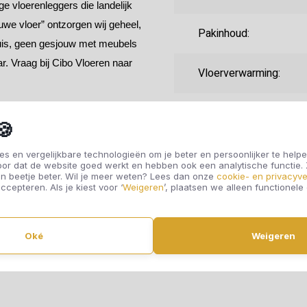
e vloerenleggers die landelijk
uwe vloer” ontzorgen wij geheel,
Pakinhoud:
huis, geen gesjouw met meubels
r. Vraag bij Cibo Vloeren naar
Vloerverwarming:
Randafwerking:
🍪
Fabrieksgarantie:
s en vergelijkbare technologieën om je beter en persoonlijker te helpe
oor dat de website goed werkt en hebben ook een analytische functie
n beetje beter. Wil je meer weten? Lees dan onze
cookie- en privacyve
ccepteren. Als je kiest voor ‘
Weigeren
’, plaatsen we alleen functionele
Gebruiksklasse:
Oké
Weigeren