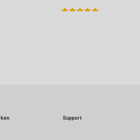
 terug kunnen brengen die over waren.
rken
Support
en. Grote keuze in vloeren van verschillende
 zijn goed geholpen door Michael die ons tevens